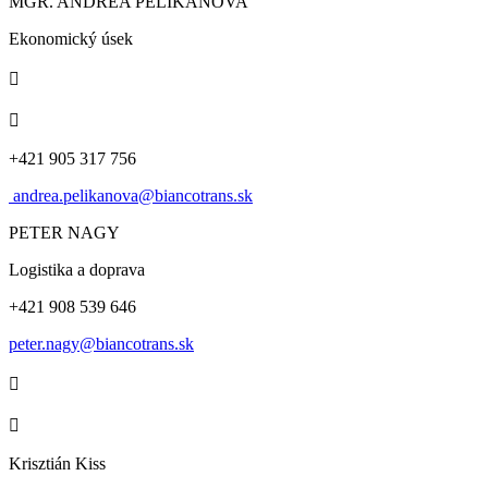
MGR. ANDREA PELIKÁNOVA
Ekonomický úsek


+421 905 317 756
andrea.pelikanova@biancotrans.sk
PETER NAGY
Logistika a doprava
+421 908 539 646
peter.nagy@biancotrans.sk


Krisztián Kiss