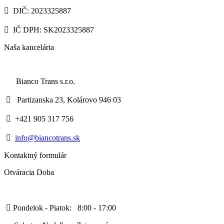

DIČ: 2023325887

IČ DPH: SK2023325887
Naša
kancelária
Bianco Trans s.r.o.

Partizanska 23, Kolárovo 946 03

+421 905 317 756

info@biancotrans.sk
Kontaktný
formulár
Otváracia
Doba

Pondelok - Piatok: 8:00 - 17:00